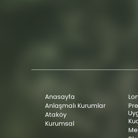
Anasayfa
Lo
Anlaşmalı Kurumlar
Pr
Uy
Ataköy
Kua
Kurumsal
Med