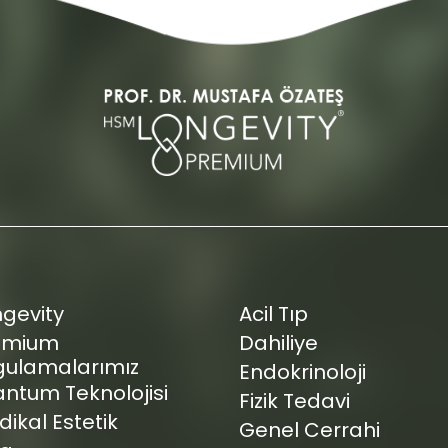
ngevity
Acil Tıp
emium
Dahiliye
gulamalarımız
Endokrinoloji
ntum Teknolojisi
Fizik Tedavi
ikal Estetik
Genel Cerrahi