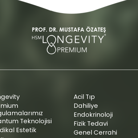
ngevity
Acil Tıp
emium
Dahiliye
gulamalarımız
Endokrinoloji
ntum Teknolojisi
Fizik Tedavi
ikal Estetik
Genel Cerrahi