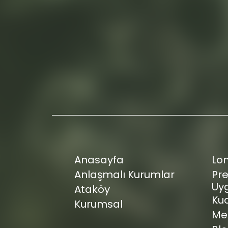
Anasayfa
Lo
Anlaşmalı Kurumlar
Pr
Uy
Ataköy
Kua
Kurumsal
Med