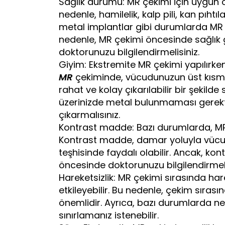
Sağlık durumu: MR çekimi için uygun o
nedenle, hamilelik, kalp pili, kan pıhtı
metal implantlar gibi durumlarda MR 
nedenle, MR çekimi öncesinde sağlı
doktorunuzu bilgilendirmelisiniz.
Giyim: Ekstremite MR çekimi yapılırken,
MR
çekiminde, vücudunuzun üst kısmı d
rahat ve kolay çıkarılabilir bir şekild
üzerinizde metal bulunmaması gerekt
çıkarmalısınız.
Kontrast madde: Bazı durumlarda, MR 
Kontrast madde, damar yoluyla vücuda 
teşhisinde faydalı olabilir. Ancak, kon
öncesinde doktorunuzu bilgilendirmeli
Hareketsizlik: MR çekimi sırasında ha
etkileyebilir. Bu nedenle, çekim sır
önemlidir. Ayrıca, bazı durumlarda n
sınırlamanız istenebilir.