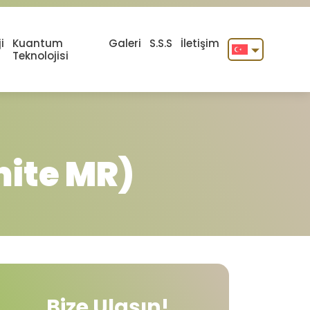
i
Kuantum
Galeri
S.S.S
İletişim
Teknolojisi
English
Türkçe
mite MR)
Bize Ulaşın!