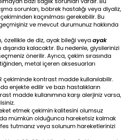
lmayan bazı sağlık sorunları vardır. Bu
laşma sorunları, böbrek hastalığı veya diyaliz,
çekiminden kaçınılması gerekebilir. Bu
k geçmişiniz ve mevcut durumunuz hakkında
 özellikle de diz, ayak bileği veya
ayak
ışarıda kalacaktır. Bu nedenle, giysilerinizi
e seçmeniz önerilir. Ayrıca, çekim sırasında
iğinden, metal içeren aksesuarları
çekiminde kontrast madde kullanılabilir.
enjekte edilir ve bazı hastalıkların
trast madde kullanımına karşı alerjiniz varsa,
siniz.
reket etmek çekimin kalitesini olumsuz
asında mümkün olduğunca hareketsiz kalmak
efes tutmanız veya solunum hareketlerinizi