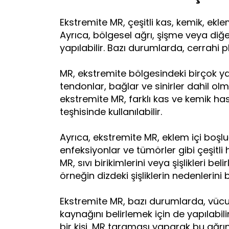
Ekstremite MR, çeşitli kas, kemik, eklem 
Ayrıca, bölgesel ağrı, şişme veya diğ
yapılabilir. Bazı durumlarda, cerrahi pl
MR, ekstremite bölgesindeki birçok yapı
tendonlar, bağlar ve sinirler dahil olm
ekstremite MR, farklı kas ve kemik hasta
teşhisinde kullanılabilir.
Ayrıca, ekstremite MR, eklem içi boşluğu
enfeksiyonlar ve tümörler gibi çeşitli h
MR, sıvı birikimlerini veya şişlikleri bel
örneğin dizdeki şişliklerin nedenlerini be
Ekstremite MR, bazı durumlarda, vücud
kaynağını belirlemek için de yapılabil
bir kişi, MR taraması yaparak bu ağrı