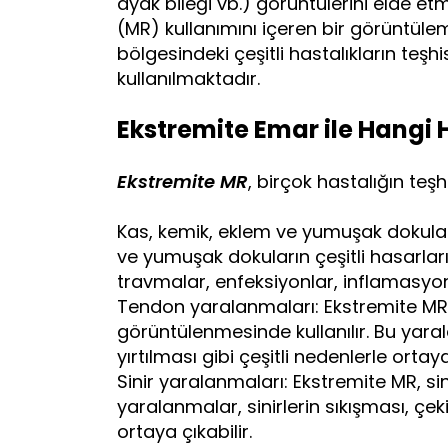
ayak bileği vb.) görüntülerini elde 
(MR) kullanımını içeren bir görüntül
bölgesindeki çeşitli hastalıkların teş
kullanılmaktadır.
Ekstremite Emar ile Hangi H
Ekstremite MR
, birçok hastalığın teşhi
Kas, kemik, eklem ve yumuşak dokular
ve yumuşak dokuların çeşitli hasarların
travmalar, enfeksiyonlar, inflamasyon
Tendon yaralanmaları: Ekstremite MR
görüntülenmesinde kullanılır. Bu yar
yırtılması gibi çeşitli nedenlerle ortaya
Sinir yaralanmaları: Ekstremite MR, sin
yaralanmalar, sinirlerin sıkışması, çek
ortaya çıkabilir.