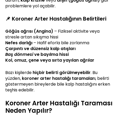
durum,
kalp krizine
veya
anjin (
göğüs ağrısı
)
gibi
problemlere yol açabilir.
📌 Koroner Arter Hastalığının Belirtileri
Göğüs ağrısı (Angina)
– Fiziksel aktivite veya
stresle artan sıkışma hissi
Nefes darlığı
– Hafif eforla bile zorlanma
Çarpıntı ve düzensiz kalp atışları
Baş dönmesi
ve bayılma hissi
Kol, omuz, çene veya sırta yayılan ağrılar
Bazı kişilerde
hiçbir belirti görülmeyebilir
. Bu
yüzden,
koroner arter hastalığı taramaları
, belirti
göstermeyen bireylerde bile kalp hastalığını erken
teşhis edebilir.
Koroner Arter Hastalığı Taraması
Neden Yapılır?