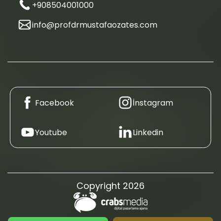
+908504001000
info@profdrmustafaozates.com
Facebook
İnstagram
Youtube
Linkedin
Copyright 2026