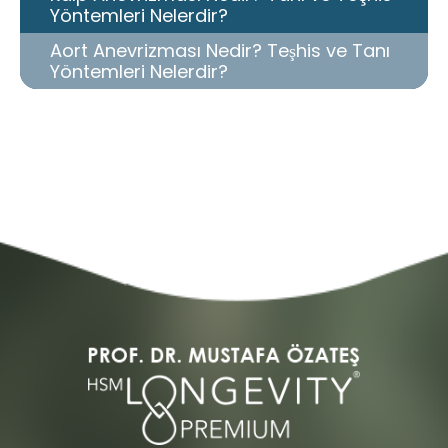
Yöntemleri Nelerdir?
Aort Anevrizması Nedir? Teşhis ve Tanı
Yöntemleri Nelerdir?