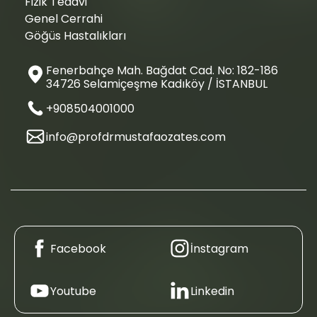
Fizik Tedavi
Genel Cerrahi
Göğüs Hastalıkları
Fenerbahçe Mah. Bağdat Cad. No: 182-186
34726 Selamiçeşme Kadıköy / İSTANBUL
+908504001000
info@profdrmustafaozates.com
Facebook
İnstagram
Youtube
Linkedin